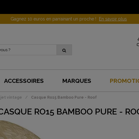
Gagnez 10 euros en parrainant un proche !
En savoir plus
ACCESSOIRES
MARQUES
PROMOTI
jet vintage
Casque Ro15 Bamboo Pure - Roof
CASQUE RO15 BAMBOO PURE - RO