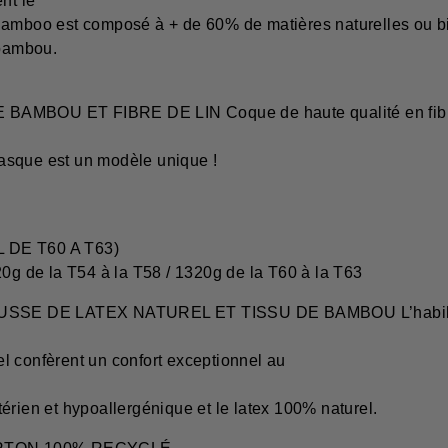
nt le
 Bamboo est composé à + de 60% de matières naturelles ou b
 bambou.
BOU ET FIBRE DE LIN Coque de haute qualité en fibre de
asque est un modèle unique !
L DE T60 A T63)
20g de la T54 à la T58 / 1320g de la T60 à la T63
 DE LATEX NATUREL ET TISSU DE BAMBOU L’habillage
l confèrent un confort exceptionnel au
érien et hypoallergénique et le latex 100% naturel.