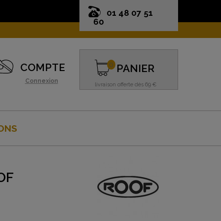
01 48 07 51
60
0
COMPTE
PANIER
Connexion
livraison offerte dès 69 €
ONS
OF