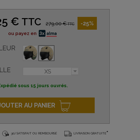
25 €
TTC
-25%
279,00 €
TTC
ou payez en
LEUR
LLE
XS
Expédié sous 15 jours ouvrés.
JOUTER AU PANIER
*
30J SATISFAIT OU REMBOURSÉ
LIVRAISON GRATUITE