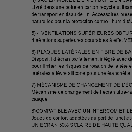
4) SAC EN FIBRE DE LIN ET BOITE EN 
Livré dans une boite en carton recyclé utilis
de transport en tissu de lin. Accessoires prés
naturelles pour la protection contre l’humidité
5) 4 VENTILATIONS SUPÉRIEURES OBTU
4 aérations supérieures obturables à effet VE
6) PLAQUES LATÉRALES EN FIBRE DE 
Dispositif d’écran parfaitement intégré avec 
pour limiter les risques de rotation de la tête
latérales à lèvre silicone pour une étanchéité 
7) MÉCANISME DE CHANGEMENT DE L’É
Mécanisme de changement de l’écran ultra-rapi
casque.
8)COMPATIBLE AVEC UN INTERCOM ET L
Joues de confort adaptées au port de lunettes e
UN ECRAN 50% SOLAIRE DE HAUTE QUAL