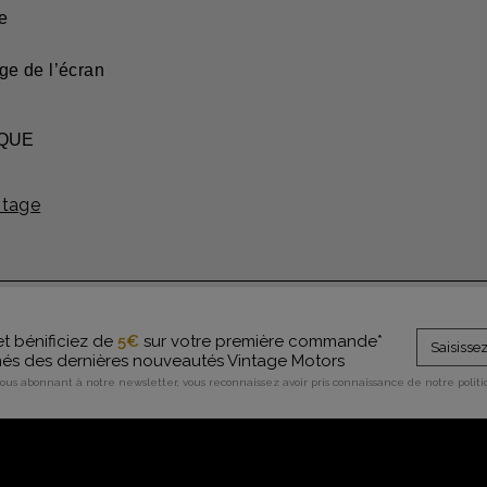
re
ge de l’écran
IQUE
ntage
et bénificiez de
5€
sur votre première commande*
rmés des dernières nouveautés Vintage Motors
vous abonnant à notre newsletter, vous reconnaissez avoir pris connaissance de notre polit