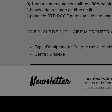
9) 1 écran anti-rayures et antibuée 50% solai
1 housse de transport en fibre de lin
1 porte clé BTR ROOF permettant le démonta
10) BOUCLE DE JUGULAIRE MICROMÉTR
Casque moto jet vi
Type d'équipement :
Genre : Unisexe
Newsletter
Inscrivez vous 
et restez info
*Dès 99€ d'achat. En 