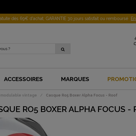
Gagnez 10 euros en parrainant un proche !
En savoir plus
ACCESSOIRES
MARQUES
PROMOTI
modulable vintage
Casque Ro5 Boxer Alpha Focus - Roof
SQUE RO5 BOXER ALPHA FOCUS -