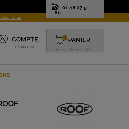
01 48 07 51
60
0
COMPTE
PANIER
Connexion
livraison offerte dès 69 €
ONS
 ROOF