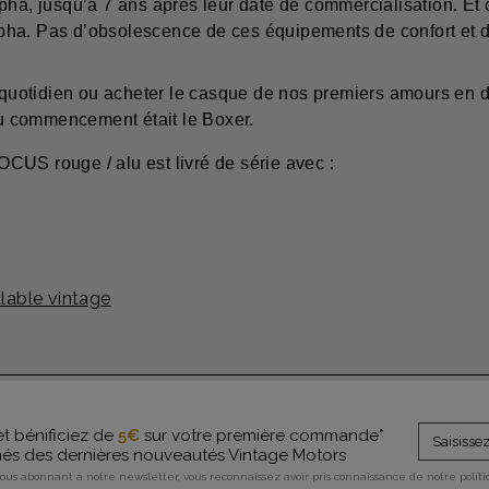
 jusqu’à 7 ans après leur date de commercialisation. Et ce
pha. Pas d’obsolescence de ces équipements de confort et d
u quotidien ou acheter le casque de nos premiers amours en d
u commencement était le Boxer.
 rouge / alu est livré de série avec :
able vintage
et bénificiez de
5€
sur votre première commande*
rmés des dernières nouveautés Vintage Motors
vous abonnant à notre newsletter, vous reconnaissez avoir pris connaissance de notre polit