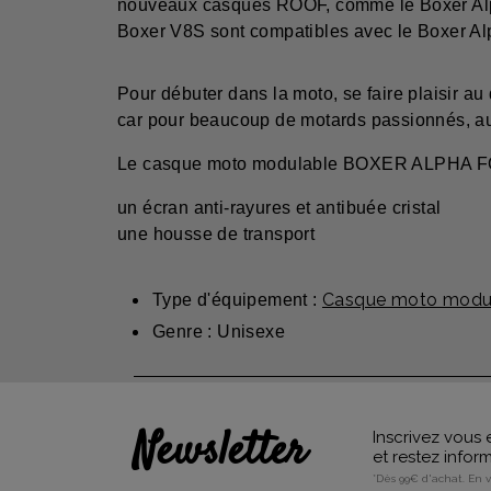
nouveaux casques ROOF, comme le Boxer Alpha,
Boxer V8S sont compatibles avec le Boxer Al
Pour débuter dans la moto, se faire plaisir a
car pour beaucoup de motards passionnés, a
Le casque moto modulable BOXER ALPHA FOCUS
un écran anti-rayures et antibuée cristal
une housse de transport
Casque moto modul
Type d'équipement :
Genre : Unisexe
Newsletter
Inscrivez vous 
et restez info
*Dès 99€ d'achat. En 