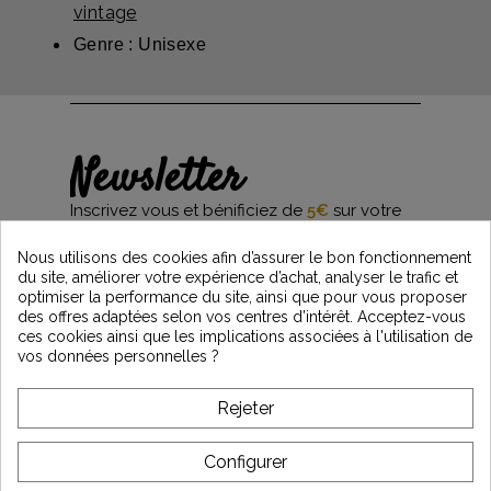
vintage
Genre : Unisexe
Newsletter
Inscrivez vous et bénificiez de
5€
sur votre
première commande*
et restez informés des dernières nouveautés
Nous utilisons des cookies afin d’assurer le bon fonctionnement
Vintage Motors
du site, améliorer votre expérience d’achat, analyser le trafic et
optimiser la performance du site, ainsi que pour vous proposer
des offres adaptées selon vos centres d’intérêt. Acceptez-vous
ces cookies ainsi que les implications associées à l'utilisation de
*Dès 99€ d'achat. En vous abonnant à notre newsletter, vous reconnaissez avoir pris
vos données personnelles ?
connaissance de notre politique de gestion des données personnelles et vous
l'acceptez.
Rejeter
A PROPOS DE VINTAGE
Configurer
SERVICE CLIENT