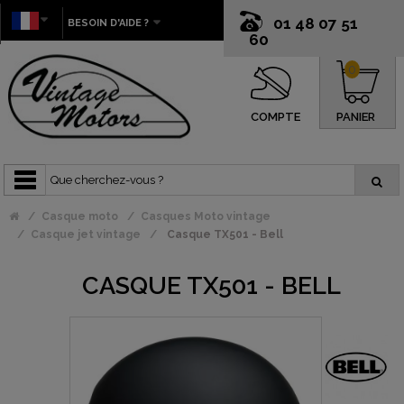
01 48 07 51
BESOIN D'AIDE ?
60
0
COMPTE
PANIER
Casque moto
Casques Moto vintage
Casque jet vintage
Casque TX501 - Bell
CASQUE TX501 - BELL