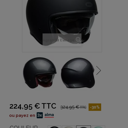
Agrandir l'image
224,95 €
TTC
324,95 €
-30%
TTC
ou payez en