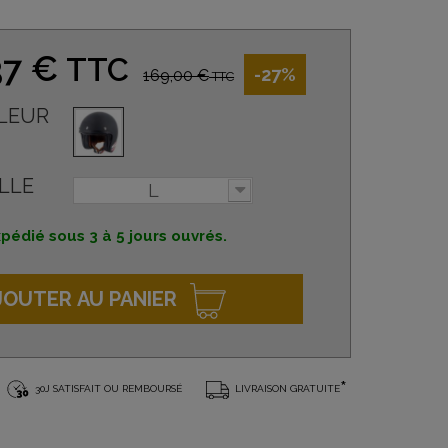
37 €
TTC
-27%
169,00 €
TTC
LEUR
LLE
L
pédié sous 3 à 5 jours ouvrés.
JOUTER AU PANIER
*
30J SATISFAIT OU REMBOURSÉ
LIVRAISON GRATUITE