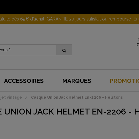
Gagnez 10 euros en parrainant un proche !
En savoir plus
ACCESSOIRES
MARQUES
PROMOTI
jet vintage
Casque Union Jack Helmet En-2206 - Helstons
 UNION JACK HELMET EN-2206 - 