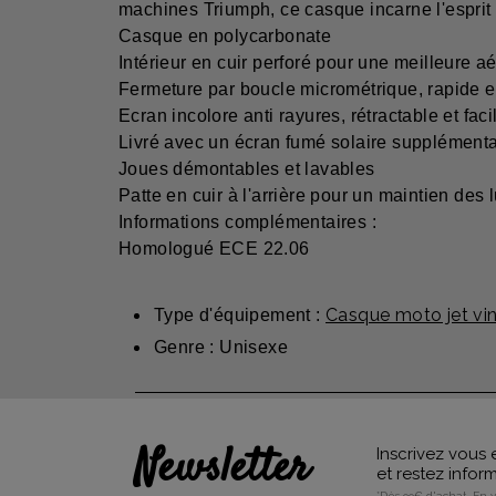
machines Triumph, ce casque incarne l'esprit
Casque en polycarbonate
Intérieur en cuir perforé pour une meilleure a
Fermeture par boucle micrométrique, rapide 
Ecran incolore anti rayures, rétractable et fa
Livré avec un écran fumé solaire supplémenta
Joues démontables et lavables
Patte en cuir à l'arrière pour un maintien des 
Informations complémentaires :
Homologué ECE 22.06
Casque moto jet vi
Type d'équipement :
Genre : Unisexe
Newsletter
Inscrivez vous 
et restez info
*Dès 99€ d'achat. En 