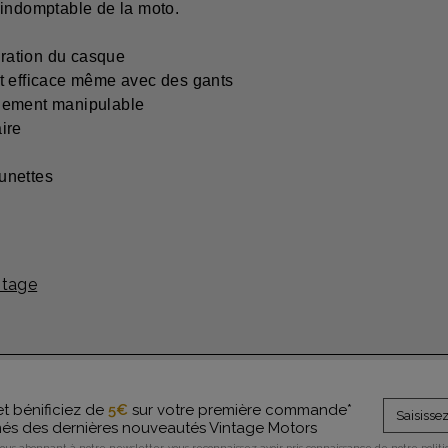
 indomptable de la moto.
ération du casque
et efficace même avec des gants
cilement manipulable
ire
lunettes
ntage
et bénificiez de
5€
sur votre première commande*
rmés des dernières nouveautés Vintage Motors
vous abonnant à notre newsletter, vous reconnaissez avoir pris connaissance de notre polit