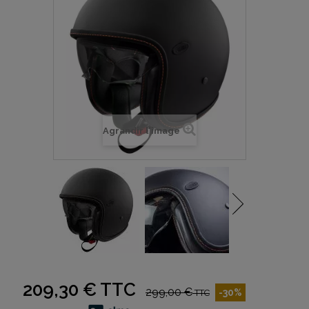
Agrandir l'image
209,30 €
TTC
299,00 €
-30%
TTC