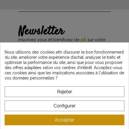
Newsletter
Inscrivez vous et bénificiez de
5€
sur votre
première commande*
et restez informés des dernières nouveautés
Nous utilisons des cookies afin d’assurer le bon fonctionnement
Vintage Motors
du site, améliorer votre expérience d’achat, analyser le trafic et
optimiser la performance du site, ainsi que pour vous proposer
des offres adaptées selon vos centres d’intérêt. Acceptez-vous
ces cookies ainsi que les implications associées à l'utilisation de
*Dès 99€ d'achat. En vous abonnant à notre newsletter, vous reconnaissez avoir pris
vos données personnelles ?
connaissance de notre politique de gestion des données personnelles et vous
l'acceptez.
Rejeter
A PROPOS DE VINTAGE
Configurer
SERVICE CLIENT
Accepter
DERNIÈRES ACTUALITÉS