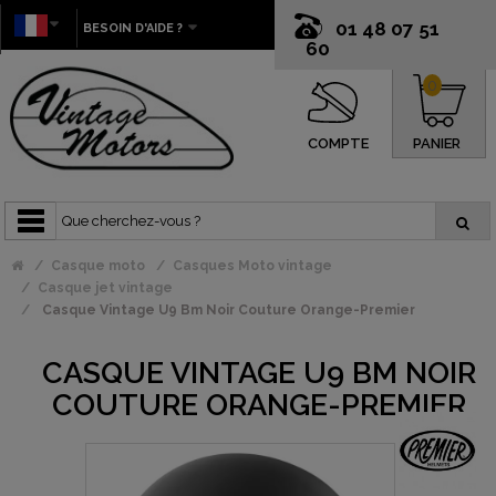
01 48 07 51
BESOIN D'AIDE ?
60
0
COMPTE
PANIER
Casque moto
Casques Moto vintage
Casque jet vintage
Casque Vintage U9 Bm Noir Couture Orange-Premier
CASQUE VINTAGE U9 BM NOIR
COUTURE ORANGE-PREMIER