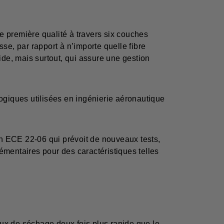
e première qualité à travers six couches
se, par rapport à n’importe quelle fibre
ide, mais surtout, qui assure une gestion
ogiques utilisées en ingénierie aéronautique
n ECE 22-06 qui prévoit de nouveaux tests,
émentaires pour des caractéristiques telles
ux de séchage deux fois plus rapide que le