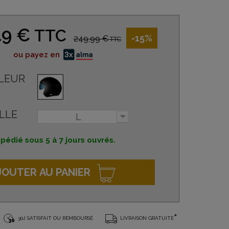
49 €
TTC
-15%
249,99 €
TTC
ou payez en
LEUR
LLE
L
pédié sous 5 à 7 jours ouvrés.
JOUTER AU PANIER
*
30J SATISFAIT OU REMBOURSÉ
LIVRAISON GRATUITE