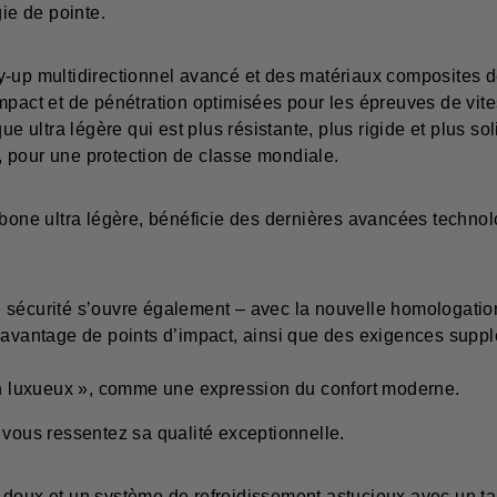
gie de pointe.
y-up multidirectionnel avancé et des matériaux composites d
pact et de pénétration optimisées pour les épreuves de vites
ltra légère qui est plus résistante, plus rigide et plus sol
 pour une protection de classe mondiale.
rbone ultra légère, bénéficie des dernières avancées technol
 sécurité s’ouvre également – avec la nouvelle homologatio
davantage de points d’impact, ainsi que des exigences suppl
sin luxueux », comme une expression du confort moderne.
 vous ressentez sa qualité exceptionnelle.
 doux et un système de refroidissement astucieux avec un ta