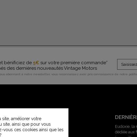
et bénificiez de
5€
sur votre première commande*
rmés des dernières nouveautés Vintage Motors
vous abonnant à notre newsletter, vous reconnaissez avoir pris connaissance de notre polit
SERVICE CLIENT
DERNIÈR
site, améliorer votre
u site, ainsi que pour vous
Contactez-nous
Eudoxie, la
z-vous ces cookies ainsi que les
dédiée aux
Service Clients Vintage Motors
?