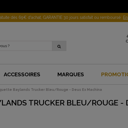
Gagnez 10 euros en parrainant un proche !
En savoir plus
ACCESSOIRES
MARQUES
PROMOTI
uette Baylands Trucker Bleu/Rouge - Deus Ex Machina
LANDS TRUCKER BLEU/ROUGE - 