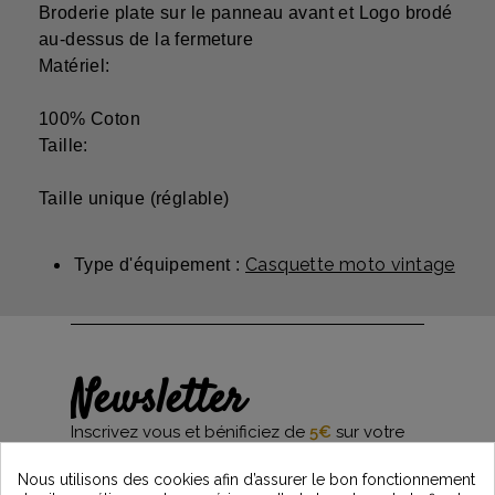
Broderie plate sur le panneau avant et Logo brodé
au-dessus de la fermeture
Matériel:
100% Coton
Taille:
Taille unique (réglable)
Casquette moto vintage
Type d'équipement :
Newsletter
Inscrivez vous et bénificiez de
5€
sur votre
première commande*
et restez informés des dernières nouveautés
Nous utilisons des cookies afin d’assurer le bon fonctionnement
Vintage Motors