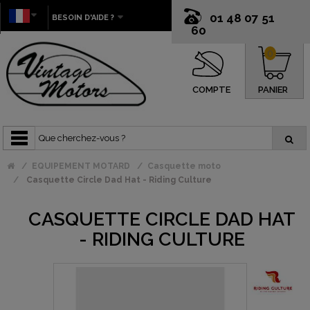
01 48 07 51
BESOIN D'AIDE ?
60
0
COMPTE
PANIER
EQUIPEMENT MOTARD
Casquette moto
Casquette Circle Dad Hat - Riding Culture
CASQUETTE CIRCLE DAD HAT
- RIDING CULTURE