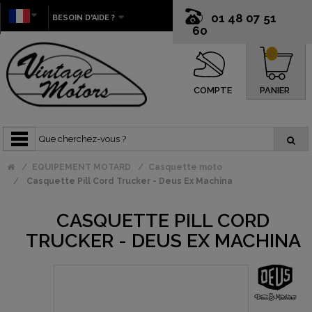
01 48 07 51
BESOIN D'AIDE ?
60
0
COMPTE
PANIER
EQUIPEMENT MOTARD
Casquette moto
Casquette Pill Cord Trucker - Deus Ex Machina
CASQUETTE PILL CORD
TRUCKER - DEUS EX MACHINA