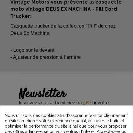
Vintage Motors vous présente la casquette
moto vintage DEUS EX MACHINA - Pill Cord
Trucker:
Casquette trucker de la collection "Pill" de chez
Deus Ex Machina
- Logo sur le devant
- Ajusteur de pression à l'arrière
Newsletter
Inscrivez vous et bénificiez de
5€
sur votre
première commande*
et restez informés des dernières nouveautés
Nous utilisons des cookies afin d’assurer le bon fonctionnement
Vintage Motors
du site, améliorer votre expérience d’achat, analyser le trafic et
optimiser la performance du site, ainsi que pour vous proposer
des offres adaptées selon vos centres d’intérêt. Acceptez-vous