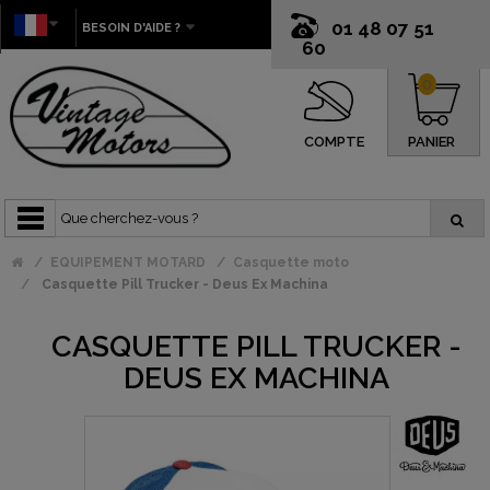
01 48 07 51
BESOIN D'AIDE ?
60
0
COMPTE
PANIER
EQUIPEMENT MOTARD
Casquette moto
Casquette Pill Trucker - Deus Ex Machina
CASQUETTE PILL TRUCKER -
DEUS EX MACHINA