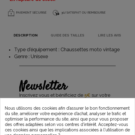
PAIEMENT SÉCURISÉ
30J SATISFAIT OU REMBOURSÉ
DESCRIPTION
GUIDE DES TAILLES
LIRE LES AVIS
Type d'équipement :
Chaussettes moto vintage
Genre : Unisexe
Newsletter
Inscrivez vous et bénificiez de
5€
sur votre
première commande*
et restez informés des dernières nouveautés
Nous utilisons des cookies afin d’assurer le bon fonctionnement
Vintage Motors
du site, améliorer votre expérience d’achat, analyser le trafic et
optimiser la performance du site, ainsi que pour vous proposer
des offres adaptées selon vos centres d’intérêt. Acceptez-vous
ces cookies ainsi que les implications associées à l'utilisation de
*Dès 99€ d'achat. En vous abonnant à notre newsletter, vous reconnaissez avoir pris