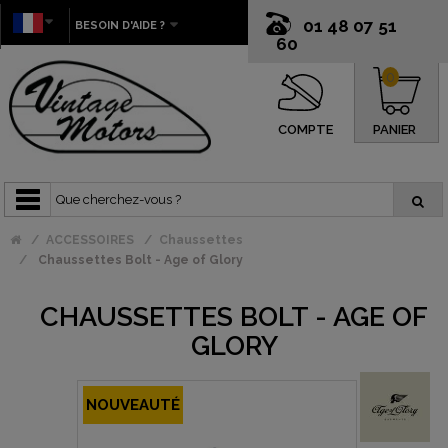
01 48 07 51
BESOIN D'AIDE ?
60
0
COMPTE
PANIER
ACCESSOIRES
Chaussettes
Chaussettes Bolt - Age of Glory
CHAUSSETTES BOLT - AGE OF
GLORY
NOUVEAUTÉ