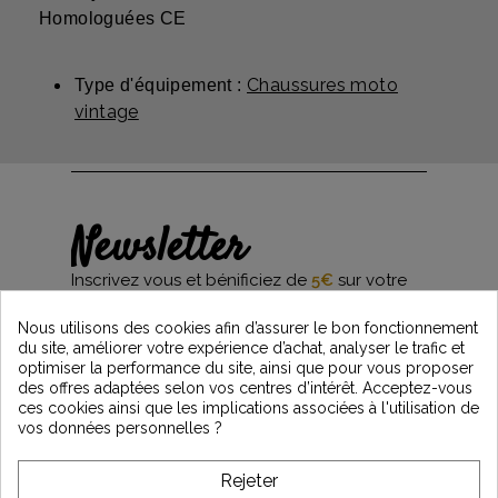
Homologuées CE
Chaussures moto
Type d'équipement :
vintage
Newsletter
Inscrivez vous et bénificiez de
5€
sur votre
première commande*
et restez informés des dernières nouveautés
Nous utilisons des cookies afin d’assurer le bon fonctionnement
Vintage Motors
du site, améliorer votre expérience d’achat, analyser le trafic et
optimiser la performance du site, ainsi que pour vous proposer
des offres adaptées selon vos centres d’intérêt. Acceptez-vous
ces cookies ainsi que les implications associées à l'utilisation de
*Dès 99€ d'achat. En vous abonnant à notre newsletter, vous reconnaissez avoir pris
vos données personnelles ?
connaissance de notre politique de gestion des données personnelles et vous
l'acceptez.
Rejeter