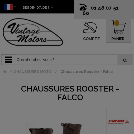
01 48 07 51
BESOIN D'AIDE ?
60
0
COMPTE
PANIER
CHAUSSURES MOTO
Chaussures Rooster - Falco
CHAUSSURES ROOSTER -
FALCO