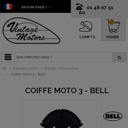
01 48 07 51
BESOIN D'AIDE ?
60
0
COMPTE
PANIER
Casque moto
Pièces détachées
Coiffe Moto 3 - Bell
COIFFE MOTO 3 - BELL