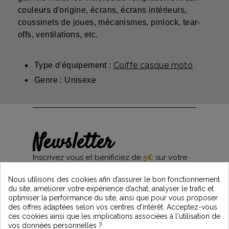
couleurs d'origine, écrans, écrans intérieurs,
coussinets de joues, mécanismes, pinlock, tear-
offs, ventilations, etc.
Coiffe casque moto
Type d'équipement :
Genre : Unisexe
Newsletter
Inscrivez vous et bénificiez de
5€
sur votre
première commande*
et restez informés des dernières nouveautés
Nous utilisons des cookies afin d’assurer le bon fonctionnement
Vintage Motors
du site, améliorer votre expérience d’achat, analyser le trafic et
optimiser la performance du site, ainsi que pour vous proposer
des offres adaptées selon vos centres d’intérêt. Acceptez-vous
ces cookies ainsi que les implications associées à l'utilisation de
*Dès 99€ d'achat. En vous abonnant à notre newsletter, vous reconnaissez avoir pris
vos données personnelles ?