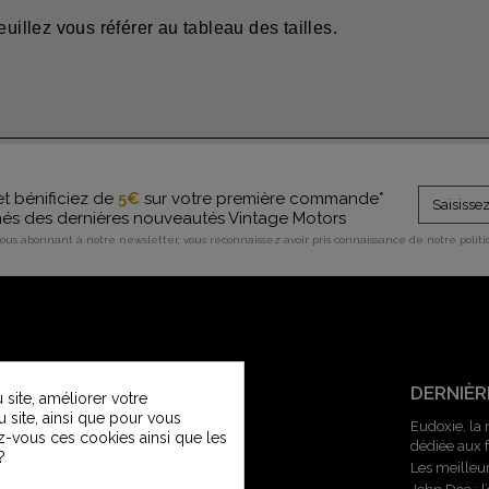
uillez vous référer au tableau des tailles.
et bénificiez de
5€
sur votre première commande*
rmés des dernières nouveautés Vintage Motors
vous abonnant à notre newsletter, vous reconnaissez avoir pris connaissance de notre polit
SERVICE CLIENT
DERNIÈR
site, améliorer votre
u site, ainsi que pour vous
Contactez-nous
Eudoxie, la
z-vous ces cookies ainsi que les
dédiée aux
Service Clients Vintage Motors
?
Les meilleu
Guide des tailles