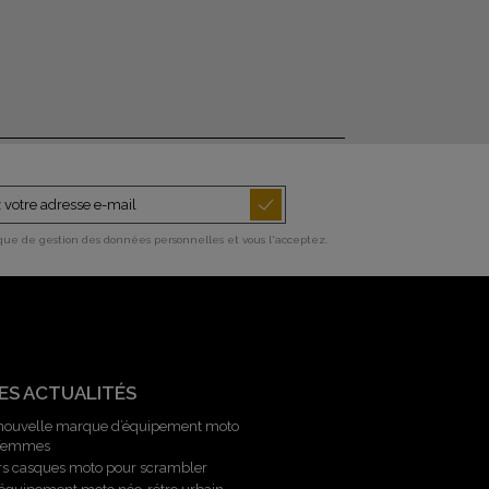
ique de gestion des données personnelles et vous l'acceptez.
ES ACTUALITÉS
 nouvelle marque d’équipement moto
 femmes
rs casques moto pour scrambler