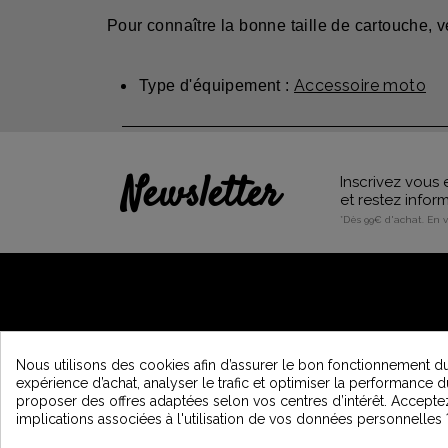
Pour connaître la bonne taille de cartouche, ve
Accessoire moto
Type d'équipement :
Newsletter
Inscrivez vous 
et restez info
*Dès 99€ d'achat. En 
A PROPOS DE VINTAGE
Nous utilisons des cookies afin d’assurer le bon fonctionnement du 
expérience d’achat, analyser le trafic et optimiser la performance d
Qui sommes nous ?
proposer des offres adaptées selon vos centres d’intérêt. Accepte
Programme de Fidélité et Parrainage
implications associées à l'utilisation de vos données personnelles 
Recrutement Vintage Motors