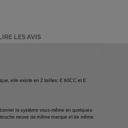
LIRE LES AVIS
ue, elle existe en 2 tailles: E 60CC et E
nditionner le système vous-même en quelques
 cartouche neuve de même marque et de même