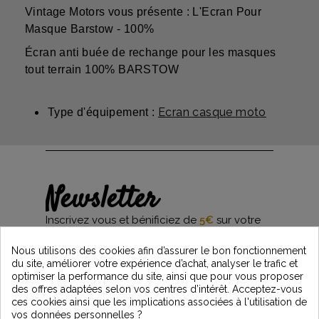
Vintage Motors vous présente : L'Ecran Pour
Masque Barstow - 100%
Écran anti buée de rechange pour les masques
tout terrain 100% BARSTOW
Ecran casque moto
Type d'équipement :
Newsletter
Inscrivez vous et bénificiez de
5€
sur votre
première commande*
et restez informés des dernières nouveautés
Nous utilisons des cookies afin d’assurer le bon fonctionnement
Vintage Motors
du site, améliorer votre expérience d’achat, analyser le trafic et
optimiser la performance du site, ainsi que pour vous proposer
des offres adaptées selon vos centres d’intérêt. Acceptez-vous
ces cookies ainsi que les implications associées à l'utilisation de
*Dès 99€ d'achat. En vous abonnant à notre newsletter, vous reconnaissez avoir pris
vos données personnelles ?