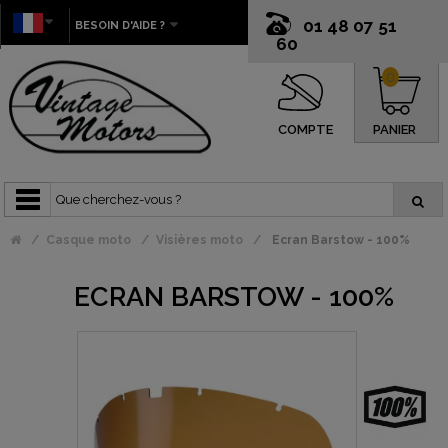
01 48 07 51
BESOIN D'AIDE ?
60
0
COMPTE
PANIER
Casque moto
Visières moto
Ecran Barstow - 100%
ECRAN BARSTOW - 100%