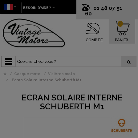
01 48 07 51
BESOIN D'AIDE ?
60
0
COMPTE
PANIER
Casque moto
Visières moto
Ecran Solaire Interne Schuberth M1
ECRAN SOLAIRE INTERNE
SCHUBERTH M1