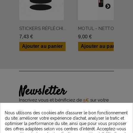
STICKERS RÉFLÉCHI...
MOTUL - NETTOYANT...
7,43 €
9,00 €
Ajouter au panier
Ajouter au panier
Newsletter
Inscrivez vous et bénificiez de
5€
sur votre
première commande*
et restez informés des dernières nouveautés
Nous utilisons des cookies afin d’assurer le bon fonctionnement
Vintage Motors
du site, améliorer votre expérience d’achat, analyser le trafic et
optimiser la performance du site, ainsi que pour vous proposer
des offres adaptées selon vos centres d’intérêt. Acceptez-vous