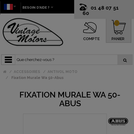
01 48 07 51
BESOIN D'AIDE ?
60
0
COMPTE
PANIER
ACCESSOIRES
ANTIVOL MOTO
Fixation Murale Wa 50-Abus
FIXATION MURALE WA 50-
ABUS