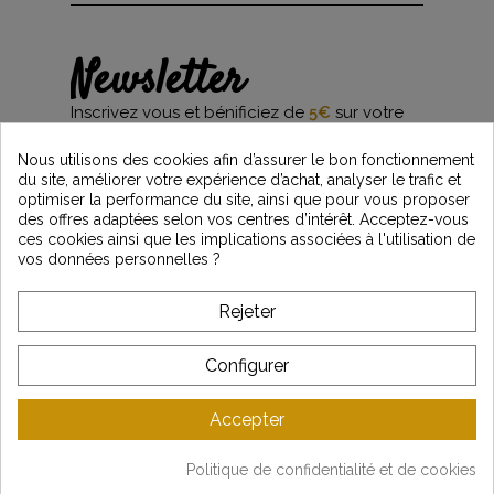
Newsletter
Inscrivez vous et bénificiez de
5€
sur votre
première commande*
et restez informés des dernières nouveautés
Nous utilisons des cookies afin d’assurer le bon fonctionnement
Vintage Motors
du site, améliorer votre expérience d’achat, analyser le trafic et
optimiser la performance du site, ainsi que pour vous proposer
des offres adaptées selon vos centres d’intérêt. Acceptez-vous
ces cookies ainsi que les implications associées à l'utilisation de
*Dès 99€ d'achat. En vous abonnant à notre newsletter, vous reconnaissez avoir pris
vos données personnelles ?
connaissance de notre politique de gestion des données personnelles et vous
l'acceptez.
Rejeter
A PROPOS DE VINTAGE
Configurer
SERVICE CLIENT
Accepter
DERNIÈRES ACTUALITÉS
Politique de confidentialité et de cookies
Mentions légales
-
CGV
-
Gestion des données
-
Plan du site