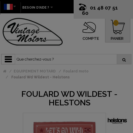
01 48 07 51
BESOIN D'AIDE ?
60
0
COMPTE
PANIER
EQUIPEMENT MOTARD
Foulard moto
Foulard Wd Wildest - Helstons
FOULARD WD WILDEST -
HELSTONS