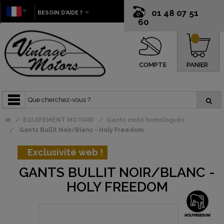
01 48 07 51
BESOIN D'AIDE ?
60
0
COMPTE
PANIER
EQUIPEMENT MOTARD
Gants moto homologués
Gants Bullit Noir/Blanc - Holy Freedom
Exclusivité web !
GANTS BULLIT NOIR/BLANC -
HOLY FREEDOM