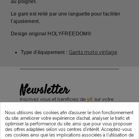
au poignet.
Le gant est relié par une languette pour faciliter
l'ajustement.
Design original HOLYFREEDOM®
Gants moto vintage
Type d'équipement :
Newsletter
Inscrivez vous et bénificiez de
5€
sur votre
première commande*
et restez informés des dernières nouveautés
Nous utilisons des cookies afin d’assurer le bon fonctionnement
Vintage Motors
du site, améliorer votre expérience d’achat, analyser le trafic et
optimiser la performance du site, ainsi que pour vous proposer
des offres adaptées selon vos centres d’intérêt. Acceptez-vous
ces cookies ainsi que les implications associées à l'utilisation de