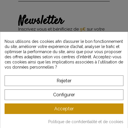
Newsletter
Inscrivez vous et bénificiez de
5€
sur votre
première commande*
et restez informés des dernières nouveautés
Nous utilisons des cookies afin d’assurer le bon fonctionnement
Vintage Motors
du site, améliorer votre expérience d’achat, analyser le trafic et
optimiser la performance du site, ainsi que pour vous proposer
des offres adaptées selon vos centres d’intérêt. Acceptez-vous
ces cookies ainsi que les implications associées à l'utilisation de
*Dès 99€ d'achat. En vous abonnant à notre newsletter, vous reconnaissez avoir pris
vos données personnelles ?
connaissance de notre politique de gestion des données personnelles et vous
l'acceptez.
Rejeter
A PROPOS DE VINTAGE
Configurer
SERVICE CLIENT
Accepter
DERNIÈRES ACTUALITÉS
Politique de confidentialité et de cookies
Mentions légales
-
CGV
-
Gestion des données
-
Plan du site