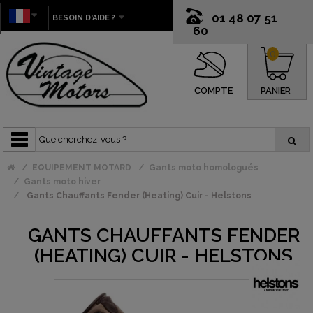
01 48 07 51
BESOIN D'AIDE ?
60
0
COMPTE
PANIER
EQUIPEMENT MOTARD
Gants moto homologués
Gants moto hiver
Gants Chauffants Fender (Heating) Cuir - Helstons
GANTS CHAUFFANTS FENDER
(HEATING) CUIR - HELSTONS