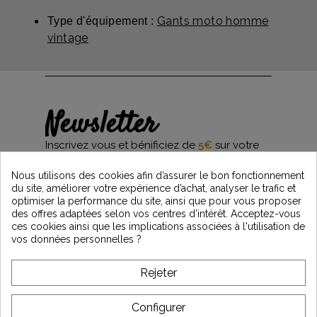
Gants moto homme
Type d'équipement :
vintage
Newsletter
Inscrivez vous et bénificiez de
5€
sur votre
première commande*
et restez informés des dernières nouveautés
Nous utilisons des cookies afin d’assurer le bon fonctionnement
Vintage Motors
du site, améliorer votre expérience d’achat, analyser le trafic et
optimiser la performance du site, ainsi que pour vous proposer
des offres adaptées selon vos centres d’intérêt. Acceptez-vous
ces cookies ainsi que les implications associées à l'utilisation de
*Dès 99€ d'achat. En vous abonnant à notre newsletter, vous reconnaissez avoir pris
vos données personnelles ?
connaissance de notre politique de gestion des données personnelles et vous
l'acceptez.
Rejeter
A PROPOS DE VINTAGE
Configurer