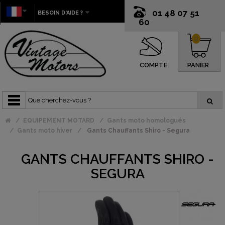
01 48 07 51
BESOIN D'AIDE ?
60
0
COMPTE
PANIER
EQUIPEMENT MOTARD
Gants moto homologués
Gants moto hiver
Gants Chauffants Shiro - Segura
GANTS CHAUFFANTS SHIRO -
SEGURA