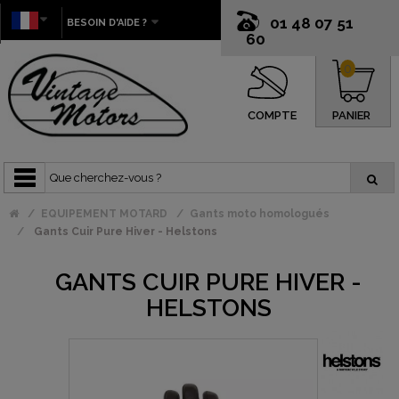
01 48 07 51
BESOIN D'AIDE ?
60
0
COMPTE
PANIER
EQUIPEMENT MOTARD
Gants moto homologués
Gants Cuir Pure Hiver - Helstons
GANTS CUIR PURE HIVER -
HELSTONS