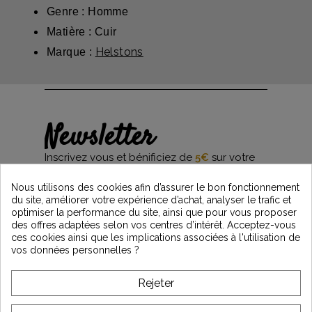
Genre : Homme
Matière : Cuir
Helstons
Marque :
Newsletter
Inscrivez vous et bénificiez de
5€
sur votre
première commande*
et restez informés des dernières nouveautés
Nous utilisons des cookies afin d’assurer le bon fonctionnement
Vintage Motors
du site, améliorer votre expérience d’achat, analyser le trafic et
optimiser la performance du site, ainsi que pour vous proposer
des offres adaptées selon vos centres d’intérêt. Acceptez-vous
ces cookies ainsi que les implications associées à l'utilisation de
*Dès 99€ d'achat. En vous abonnant à notre newsletter, vous reconnaissez avoir pris
vos données personnelles ?
connaissance de notre politique de gestion des données personnelles et vous
l'acceptez.
Rejeter
A PROPOS DE VINTAGE