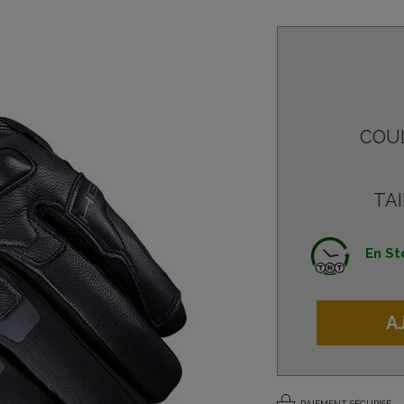
COU
TAI
En St
A
PAIEMENT SÉCURISÉ