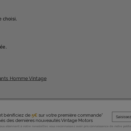
 choisi.
tée.
ants Homme Vintage
et bénificiez de
5€
sur votre première commande*
rmés des dernières nouveautés Vintage Motors
vous abonnant à notre newsletter, vous reconnaissez avoir pris connaissance de notre polit