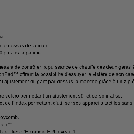
™.
r le dessus de la main.
60 g dans la paume.
tant de contrôler la puissance de chauffe des deux gants à l
Pad™ offrant la possibilité d'essuyer la visière de son cas
t l'ajustement du gant par-dessus la manche grâce à un zip 
e velcro permettant un ajustement sûr et personnalisé.
 l'index permettant d'utiliser ses appareils tactiles sans av
neycomb.
tech™.
 certifiés CE comme EPI niveau 1.