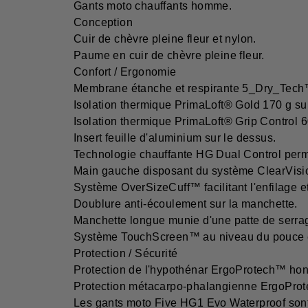
Gants moto chauffants homme.
Conception
Cuir de chèvre pleine fleur et nylon.
Paume en cuir de chèvre pleine fleur.
Confort / Ergonomie
Membrane étanche et respirante 5_Dry_Tech
Isolation thermique PrimaLoft® Gold 170 g su
Isolation thermique PrimaLoft® Grip Control 
Insert feuille d'aluminium sur le dessus.
Technologie chauffante HG Dual Control permet
Main gauche disposant du système ClearVision
Système OverSizeCuff™ facilitant l'enfilage e
Doublure anti-écoulement sur la manchette.
Manchette longue munie d'une patte de serrag
Système TouchScreen™ au niveau du pouce et de
Protection / Sécurité
Protection de l'hypothénar ErgoProtech™ ho
Protection métacarpo-phalangienne ErgoPro
Les gants moto Five HG1 Evo Waterproof sont