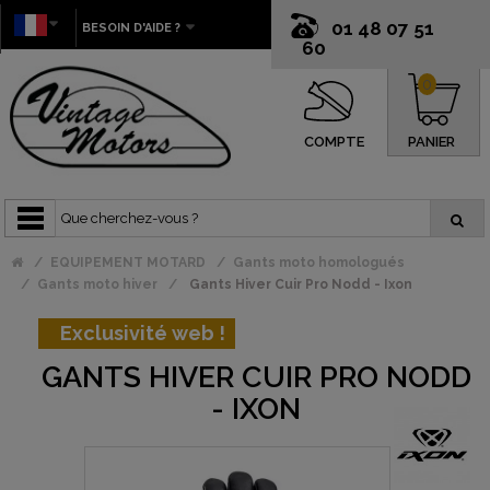
01 48 07 51
BESOIN D'AIDE ?
60
0
COMPTE
PANIER
EQUIPEMENT MOTARD
Gants moto homologués
Gants moto hiver
Gants Hiver Cuir Pro Nodd - Ixon
Exclusivité web !
GANTS HIVER CUIR PRO NODD
- IXON