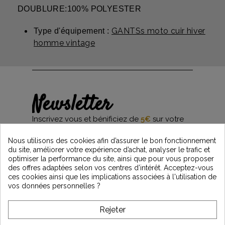
DOUBLURE:100% POLYESTER
GANTSs moto cuir hiver
Type d'équipement :
homme vintage
Newsletter
Inscrivez vous et bénificiez de
5€
sur votre
première commande*
et restez informés des dernières nouveautés
Nous utilisons des cookies afin d’assurer le bon fonctionnement
Vintage Motors
du site, améliorer votre expérience d’achat, analyser le trafic et
optimiser la performance du site, ainsi que pour vous proposer
des offres adaptées selon vos centres d’intérêt. Acceptez-vous
ces cookies ainsi que les implications associées à l'utilisation de
*Dès 99€ d'achat. En vous abonnant à notre newsletter, vous reconnaissez avoir pris
vos données personnelles ?
connaissance de notre politique de gestion des données personnelles et vous
l'acceptez.
Rejeter
A PROPOS DE VINTAGE