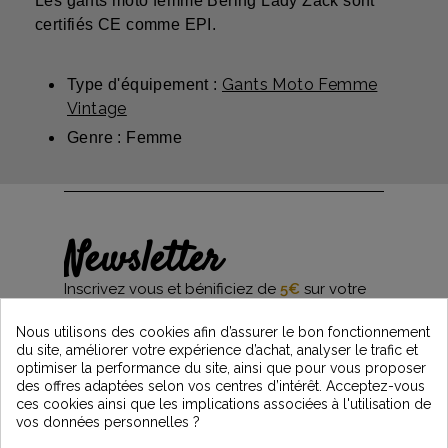
Les gants moto femme Bering Lady Zack sont
certifiés CE comme EPI.
Gants Moto Femme
Type d'équipement :
Vintage
Genre : Femme
Newsletter
Inscrivez vous et bénificiez de
5€
sur votre
première commande*
et restez informés des dernières nouveautés
Nous utilisons des cookies afin d’assurer le bon fonctionnement
Vintage Motors
du site, améliorer votre expérience d’achat, analyser le trafic et
optimiser la performance du site, ainsi que pour vous proposer
des offres adaptées selon vos centres d’intérêt. Acceptez-vous
ces cookies ainsi que les implications associées à l'utilisation de
*Dès 99€ d'achat. En vous abonnant à notre newsletter, vous reconnaissez avoir pris
vos données personnelles ?
connaissance de notre politique de gestion des données personnelles et vous