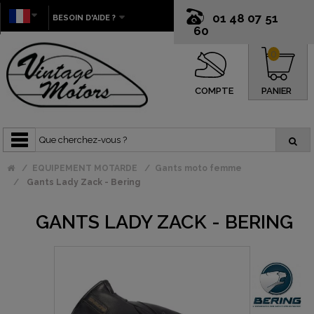
01 48 07 51
BESOIN D'AIDE ?
60
0
COMPTE
PANIER
EQUIPEMENT MOTARDE
Gants moto femme
Gants Lady Zack - Bering
GANTS LADY ZACK - BERING