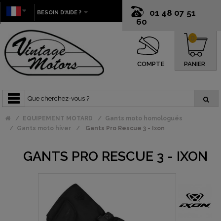
01 48 07 51
BESOIN D'AIDE ?
60
0
COMPTE
PANIER
EQUIPEMENT MOTARD
Gants moto homologués
Gants moto hiver
Gants Pro Rescue 3 - Ixon
GANTS PRO RESCUE 3 - IXON