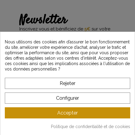
Newsletter
Inscrivez vous et bénificiez de
5€
sur votre
première commande*
et restez informés des dernières nouveautés
Nous utilisons des cookies afin d’assurer le bon fonctionnement
Vintage Motors
du site, améliorer votre expérience d’achat, analyser le trafic et
optimiser la performance du site, ainsi que pour vous proposer
des offres adaptées selon vos centres d’intérêt. Acceptez-vous
ces cookies ainsi que les implications associées à l'utilisation de
*Dès 99€ d'achat. En vous abonnant à notre newsletter, vous reconnaissez avoir pris
vos données personnelles ?
connaissance de notre politique de gestion des données personnelles et vous
l'acceptez.
Rejeter
A PROPOS DE VINTAGE
Configurer
SERVICE CLIENT
Accepter
DERNIÈRES ACTUALITÉS
Politique de confidentialité et de cookies
Mentions légales
-
CGV
-
Gestion des données
-
Plan du site