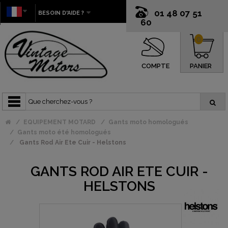
01 48 07 51
BESOIN D'AIDE ?
60
0
COMPTE
PANIER
EQUIPEMENT MOTARD
Gants moto homologués
Gants moto été homologués
Gants Rod Air Ete Cuir - Helstons
GANTS ROD AIR ETE CUIR -
HELSTONS