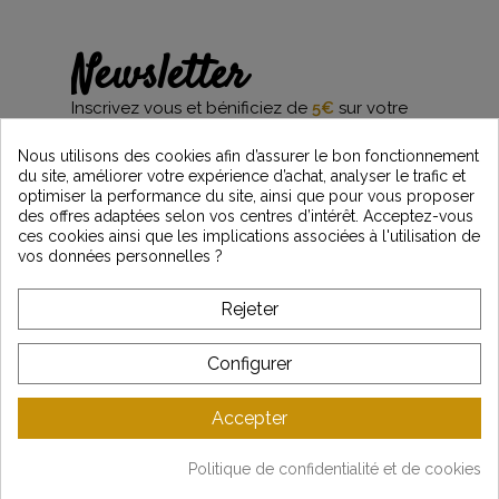
Newsletter
Inscrivez vous et bénificiez de
5€
sur votre
première commande*
et restez informés des dernières nouveautés
Nous utilisons des cookies afin d’assurer le bon fonctionnement
Vintage Motors
du site, améliorer votre expérience d’achat, analyser le trafic et
optimiser la performance du site, ainsi que pour vous proposer
des offres adaptées selon vos centres d’intérêt. Acceptez-vous
ces cookies ainsi que les implications associées à l'utilisation de
*Dès 99€ d'achat. En vous abonnant à notre newsletter, vous reconnaissez avoir pris
vos données personnelles ?
connaissance de notre politique de gestion des données personnelles et vous
l'acceptez.
Rejeter
A PROPOS DE VINTAGE
Configurer
SERVICE CLIENT
Accepter
DERNIÈRES ACTUALITÉS
Politique de confidentialité et de cookies
Mentions légales
-
CGV
-
Gestion des données
-
Plan du site