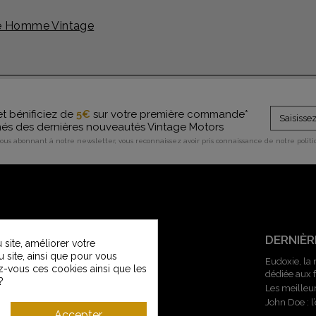
té Homme Vintage
et bénificiez de
5€
sur votre première commande*
rmés des dernières nouveautés Vintage Motors
vous abonnant à notre newsletter, vous reconnaissez avoir pris connaissance de notre polit
SERVICE CLIENT
DERNIÈR
site, améliorer votre
u site, ainsi que pour vous
Contactez-nous
Eudoxie, la
z-vous ces cookies ainsi que les
dédiée aux
Service Clients Vintage Motors
?
Les meilleu
Guide des tailles
John Doe : 
Livraisons et retours
Accepter