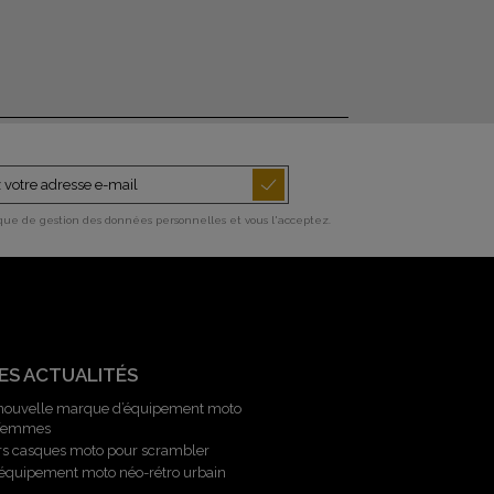
ique de gestion des données personnelles et vous l'acceptez.
ES ACTUALITÉS
 nouvelle marque d’équipement moto
 femmes
rs casques moto pour scrambler
l’équipement moto néo-rétro urbain