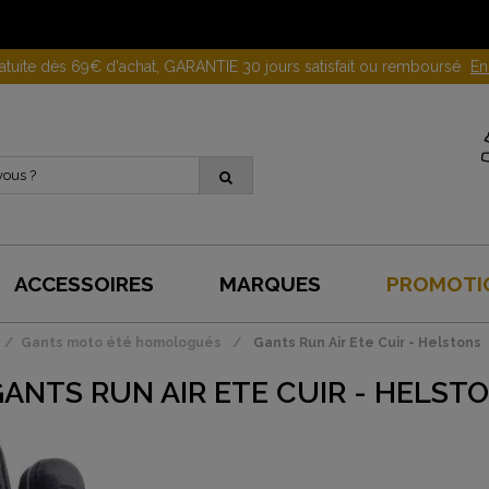
Gagnez 10 euros en parrainant un proche !
En savoir plus
ACCESSOIRES
MARQUES
PROMOTI
Gants moto été homologués
Gants Run Air Ete Cuir - Helstons
ANTS RUN AIR ETE CUIR - HELST