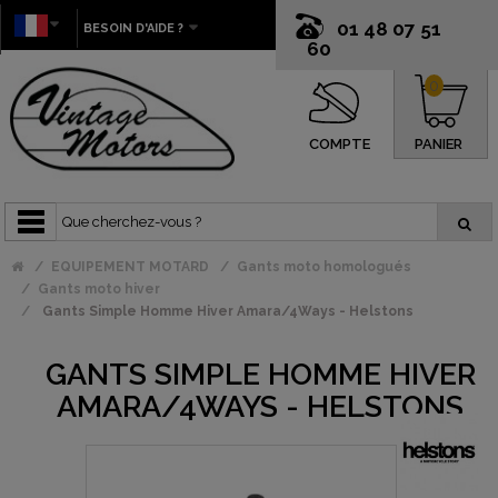
01 48 07 51
BESOIN D'AIDE ?
60
0
COMPTE
PANIER
EQUIPEMENT MOTARD
Gants moto homologués
Gants moto hiver
Gants Simple Homme Hiver Amara/4Ways - Helstons
GANTS SIMPLE HOMME HIVER
AMARA/4WAYS - HELSTONS