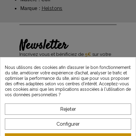
Helstons
Marque :
Newsletter
Inscrivez vous et bénificiez de
5€
sur votre
première commande*
et restez informés des dernières nouveautés
Nous utilisons des cookies afin d’assurer le bon fonctionnement
Vintage Motors
du site, améliorer votre expérience d’achat, analyser le trafic et
optimiser la performance du site, ainsi que pour vous proposer
des offres adaptées selon vos centres d’intérêt. Acceptez-vous
ces cookies ainsi que les implications associées à l'utilisation de
*Dès 99€ d'achat. En vous abonnant à notre newsletter, vous reconnaissez avoir pris
vos données personnelles ?
connaissance de notre politique de gestion des données personnelles et vous
l'acceptez.
Rejeter
A PROPOS DE VINTAGE
Configurer
SERVICE CLIENT