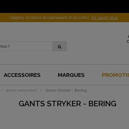
Gagnez 10 euros en parrainant un proche !
En savoir plus
ACCESSOIRES
MARQUES
PROMOTI
Gants moto hiver
Gants Stryker - Bering
GANTS STRYKER - BERING