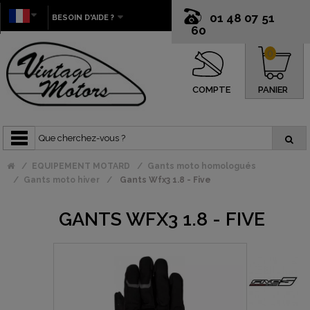
01 48 07 51
BESOIN D'AIDE ?
60
0
COMPTE
PANIER
EQUIPEMENT MOTARD
Gants moto homologués
Gants moto hiver
Gants Wfx3 1.8 - Five
GANTS WFX3 1.8 - FIVE