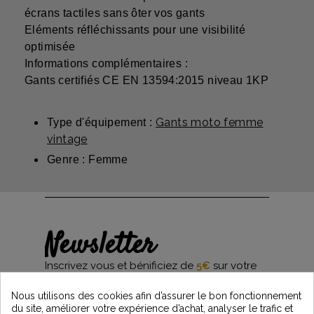
écrans tactiles sans ôter vos gants
Eléments réfléchissants pour une visibilité
optimisée
Informations complémentaires :
Gants certifiés CE EN 13594:2015 niveau 1KP
Gants moto femme
Type d'équipement :
vintage
Genre : Femme
Newsletter
Inscrivez vous et bénificiez de
5€
sur votre
première commande*
et restez informés des dernières nouveautés
Nous utilisons des cookies afin d’assurer le bon fonctionnement
Vintage Motors
du site, améliorer votre expérience d’achat, analyser le trafic et