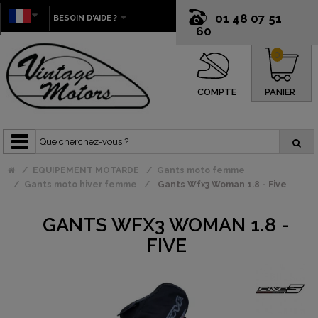
01 48 07 51
BESOIN D'AIDE ?
60
0
COMPTE
PANIER
EQUIPEMENT MOTARDE
Gants moto femme
Gants moto hiver femme
Gants Wfx3 Woman 1.8 - Five
GANTS WFX3 WOMAN 1.8 -
FIVE