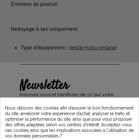
Entretien du produit:
Nettoyage à sec uniquement.
Veste moto vintage
Type d'équipement :
Newsletter
Inscrivez vous et bénificiez de
5€
sur votre
première commande*
et restez informés des dernières nouveautés
Nous utilisons des cookies afin d’assurer le bon fonctionnement
Vintage Motors
du site, améliorer votre expérience d’achat, analyser le trafic et
optimiser la performance du site, ainsi que pour vous proposer
des offres adaptées selon vos centres d’intérêt. Acceptez-vous
ces cookies ainsi que les implications associées à l'utilisation de
*Dès 99€ d'achat. En vous abonnant à notre newsletter, vous reconnaissez avoir pris
vos données personnelles ?