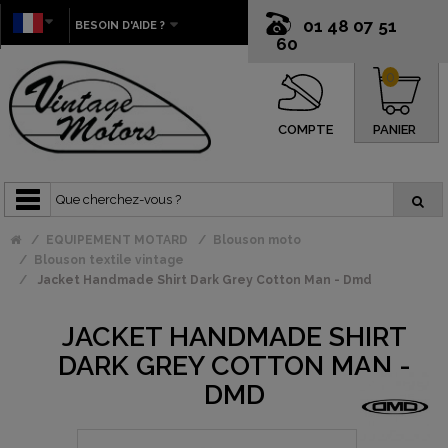
01 48 07 51
BESOIN D'AIDE ?
60
0
COMPTE
PANIER
EQUIPEMENT MOTARD
Blouson moto
Blouson textile vintage
Jacket Handmade Shirt Dark Grey Cotton Man - Dmd
JACKET HANDMADE SHIRT
DARK GREY COTTON MAN -
DMD