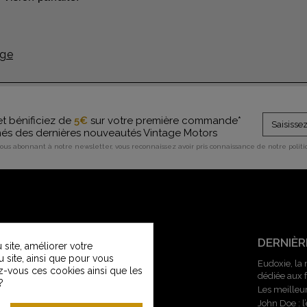
age
et bénificiez de
5€
sur votre première commande*
rmés des dernières nouveautés Vintage Motors
vous abonnant à notre newsletter, vous reconnaissez avoir pris connaissance de notre polit
SERVICE CLIENT
DERNIÈR
site, améliorer votre
u site, ainsi que pour vous
Contactez-nous
Eudoxie, la
z-vous ces cookies ainsi que les
dédiée aux
Service Clients Vintage Motors
?
Les meilleu
Guide des tailles
John Doe : 
Livraisons et retours