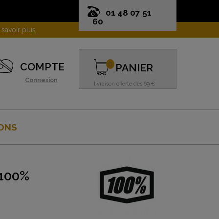
01 48 07 51
60
0
COMPTE
PANIER
Connexion
livraison offerte dès 69 €
ONS
100%