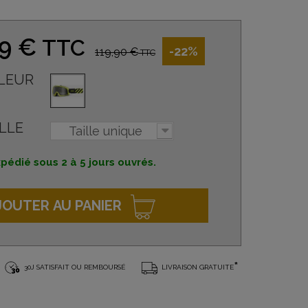
99 €
TTC
-22%
119,90 €
TTC
LEUR
LLE
Taille unique
pédié sous 2 à 5 jours ouvrés.
JOUTER AU PANIER
*
30J SATISFAIT OU REMBOURSÉ
LIVRAISON GRATUITE