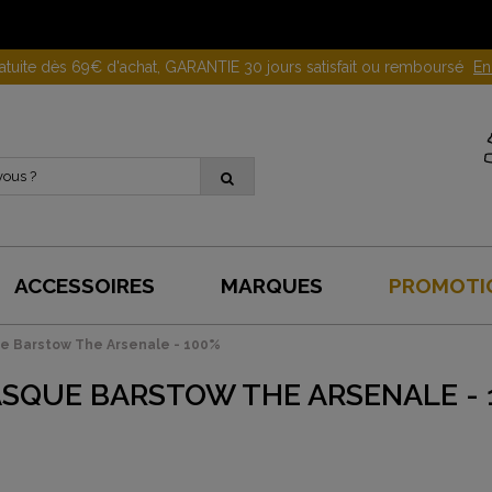
Gagnez 10 euros en parrainant un proche !
En savoir plus
ACCESSOIRES
MARQUES
PROMOTI
e Barstow The Arsenale - 100%
SQUE BARSTOW THE ARSENALE - 