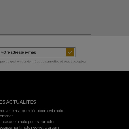
ique de gestion des données personnelles et vous l'acceptez.
ES ACTUALITÉS
 nouvelle marque d’équipement moto
 femmes
rs casques moto pour scrambler
l’équipement moto néo-rétro urbain