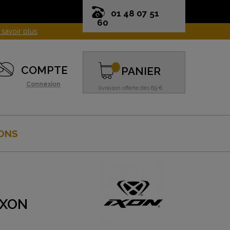
01 48 07 51
60
0
COMPTE
PANIER
Connexion
livraison offerte dès 69 €
ONS
IXON