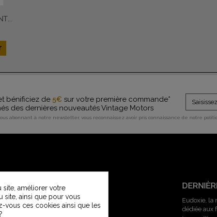
T...
r
et bénificiez de
5€
sur votre première commande*
rmés des dernières nouveautés Vintage Motors
vous abonnant à notre newsletter, vous reconnaissez avoir pris connaissance de notre polit
SERVICE CLIENT
DERNIÈR
site, améliorer votre
u site, ainsi que pour vous
Contactez-nous
Eudoxie, la
z-vous ces cookies ainsi que les
dédiée aux
Service Clients Vintage Motors
?