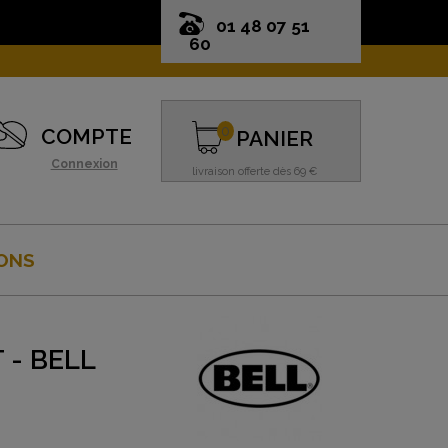
01 48 07 51
60
0
COMPTE
PANIER
Connexion
livraison offerte dès 69 €
ONS
 - BELL