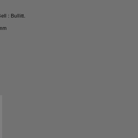
l : Bullitt.
 mm