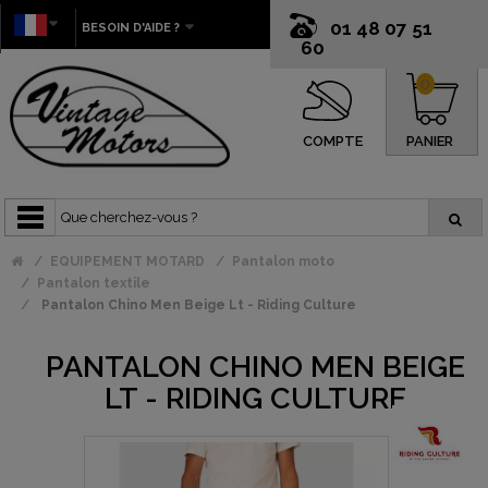
01 48 07 51
BESOIN D'AIDE ?
60
0
COMPTE
PANIER
EQUIPEMENT MOTARD
Pantalon moto
Pantalon textile
Pantalon Chino Men Beige Lt - Riding Culture
PANTALON CHINO MEN BEIGE
LT - RIDING CULTURE