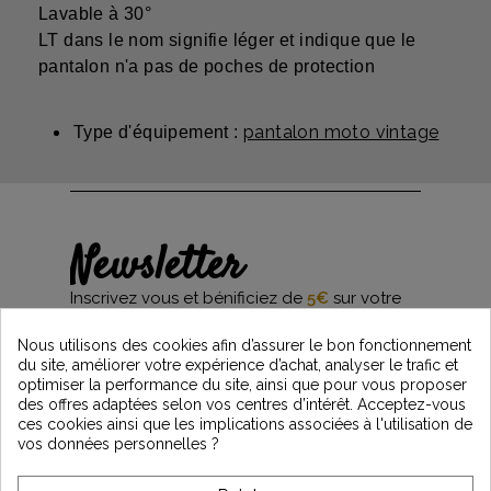
Lavable à 30°
LT dans le nom signifie léger et indique que le
pantalon n'a pas de poches de protection
pantalon moto vintage
Type d'équipement :
Newsletter
Inscrivez vous et bénificiez de
5€
sur votre
première commande*
et restez informés des dernières nouveautés
Nous utilisons des cookies afin d’assurer le bon fonctionnement
Vintage Motors
du site, améliorer votre expérience d’achat, analyser le trafic et
optimiser la performance du site, ainsi que pour vous proposer
des offres adaptées selon vos centres d’intérêt. Acceptez-vous
ces cookies ainsi que les implications associées à l'utilisation de
*Dès 99€ d'achat. En vous abonnant à notre newsletter, vous reconnaissez avoir pris
vos données personnelles ?
connaissance de notre politique de gestion des données personnelles et vous
l'acceptez.