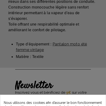
mieux dans ses différentes positions de conduite.
Construction monocouche légère sans renfort
intérieur permettant à la vapeur d'eau de
s'évaporer.
Toile offrant une respirabilité optimale et
améliorant le confort de pilotage.
Pantalon moto été
Type d'équipement :
femme vintage
Matière : Textile
Newsletter
Inscrivez vous et bénificiez de
5€
sur votre
première commande*
et restez informés des dernières nouveautés
Nous utilisons des cookies afin d’assurer le bon fonctionnement
Vintage Motors