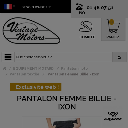
01 48 07 51
BESOIN D'AIDE ?
60
0
COMPTE
PANIER
EQUIPEMENT MOTARD
Pantalon moto
Pantalon textile
Pantalon Femme Billie - Ixon
Exclusivité web !
PANTALON FEMME BILLIE -
IXON