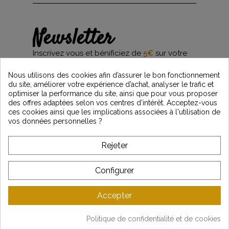
Newsletter
Inscrivez vous et bénificiez de
5€
sur votre
première commande*
et restez informés des dernières nouveautés
Nous utilisons des cookies afin d’assurer le bon fonctionnement
Vintage Motors
du site, améliorer votre expérience d’achat, analyser le trafic et
optimiser la performance du site, ainsi que pour vous proposer
des offres adaptées selon vos centres d’intérêt. Acceptez-vous
ces cookies ainsi que les implications associées à l'utilisation de
*Dès 99€ d'achat. En vous abonnant à notre newsletter, vous reconnaissez avoir pris
vos données personnelles ?
connaissance de notre politique de gestion des données personnelles et vous
l'acceptez.
Rejeter
A PROPOS DE VINTAGE
Configurer
SERVICE CLIENT
Accepter
DERNIÈRES ACTUALITÉS
Politique de confidentialité et de cookies
Mentions légales
-
CGV
-
Gestion des données
-
Plan du site