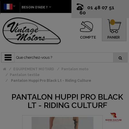
01 48 07 51
BESOIN D'AIDE ?
60
0
COMPTE
PANIER
EQUIPEMENT MOTARD
Pantalon moto
Pantalon textile
Pantalon Huppi Pro Black Lt - Riding Culture
PANTALON HUPPI PRO BLACK
LT - RIDING CULTURE