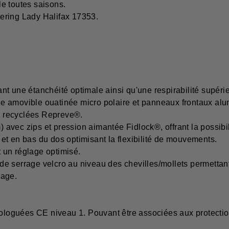
e toutes saisons.
ering Lady Halifax 17353.
ne étanchéité optimale ainsi qu'une respirabilité supérie
e amovible ouatinée micro polaire et panneaux frontaux alu
es recyclées Repreve®.
ec zips et pression aimantée Fidlock®, offrant la possibilité 
et en bas du dos optimisant la flexibilité de mouvements.
 un réglage optimisé.
s de serrage velcro au niveau des chevilles/mollets permettan
lage.
oguées CE niveau 1. Pouvant être associées aux protection