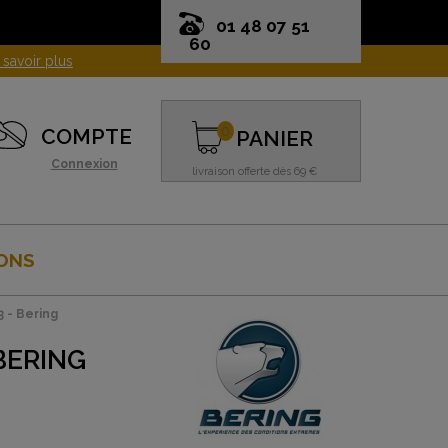
01 48 07 51
60
0
COMPTE
PANIER
Connexion
livraison offerte dès 69 €
ONS
3 - Bering
BERING