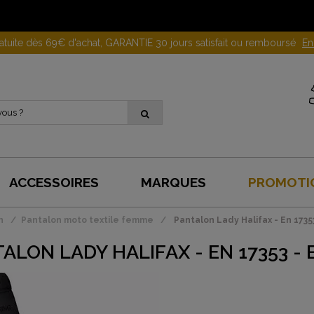
Gagnez 10 euros en parrainant un proche !
En savoir plus
ACCESSOIRES
MARQUES
PROMOTI
n
Pantalon moto textile femme
Pantalon Lady Halifax - En 1735
ALON LADY HALIFAX - EN 17353 - 