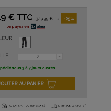
49 €
TTC
-25%
329,99 €
TTC
ou payez en
LEUR
LLE
2
pédié sous 3 à 7 jours ouvrés.
JOUTER AU PANIER
*
30J SATISFAIT OU REMBOURSÉ
LIVRAISON GRATUITE