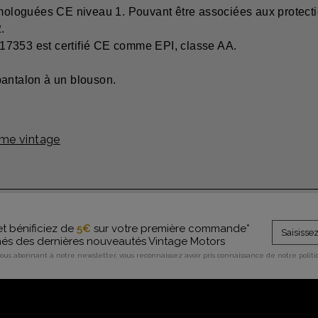
loguées CE niveau 1. Pouvant être associées aux protecti
.
17353 est certifié CE comme EPI, classe AA.
pantalon à un blouson.
me vintage
et bénificiez de
5€
sur votre première commande*
rmés des dernières nouveautés Vintage Motors
vous abonnant à notre newsletter, vous reconnaissez avoir pris connaissance de notre polit