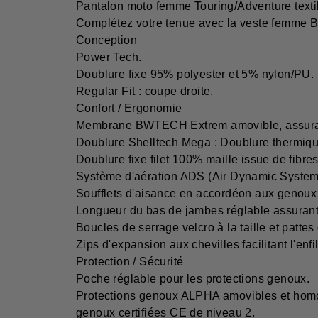
Pantalon moto femme Touring/Adventure textil
Complétez votre tenue avec la veste femme B
Conception
Power Tech.
Doublure fixe 95% polyester et 5% nylon/PU.
Regular Fit : coupe droite.
Confort / Ergonomie
Membrane BWTECH Extrem amovible, assurant u
Doublure Shelltech Mega : Doublure thermiqu
Doublure fixe filet 100% maille issue de fibr
Système d'aération ADS (Air Dynamic System) av
Soufflets d'aisance en accordéon aux genoux 
Longueur du bas de jambes réglable assurant
Boucles de serrage velcro à la taille et patte
Zips d'expansion aux chevilles facilitant l'enfi
Protection / Sécurité
Poche réglable pour les protections genoux.
Protections genoux ALPHA amovibles et homol
genoux certifiées CE de niveau 2.