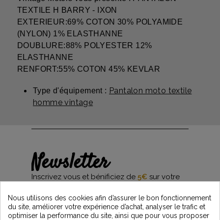
TEXTILE H BARRY - IXON
EXTERIEUR:69% COTON 30% POLYAMIDE
(NYLON) 1% ELASTHANNE
DOUBLURE:88% POLYESTER 12%
ELASTHANNE
RENFORT:55% COTON 45% KEVLAR
Pantalon moto textile
Type d'équipement :
homme vintage
Newsletter
Inscrivez vous et bénificiez de
5€
sur votre
première commande*
et restez informés des dernières nouveautés
Nous utilisons des cookies afin d’assurer le bon fonctionnement
Vintage Motors
du site, améliorer votre expérience d’achat, analyser le trafic et
optimiser la performance du site, ainsi que pour vous proposer