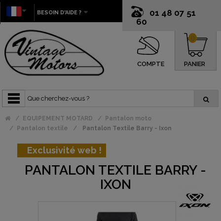
01 48 07 51
BESOIN D'AIDE ?
60
0
COMPTE
PANIER
EQUIPEMENT MOTARD
Pantalon moto
Pantalon textile
Pantalon Textile Barry - Ixon
Exclusivité web !
PANTALON TEXTILE BARRY -
IXON