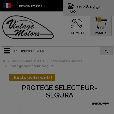
01 48 07 51
BESOIN D'AIDE ?
60
0
COMPTE
PANIER
CHAUSSURES MOTO
Accessoires Bottes
Protege Selecteur-Segura
Exclusivité web !
PROTEGE SELECTEUR-
SEGURA