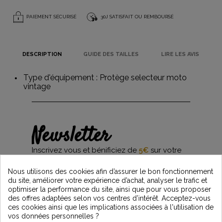
PAIEMENT SÉCURISÉ
30J SATISFAIT OU REMBOURSÉ
DESCRIPTION
GUIDE DES TAILLES
LIRE LES AVIS
Type d'équipement :
Protège selecteur moto
vintage
Newsletter
Inscrivez vous et bénificiez de
5€
sur votre
première commande*
et restez informés des dernières nouveautés
Nous utilisons des cookies afin d’assurer le bon fonctionnement
Vintage Motors
du site, améliorer votre expérience d’achat, analyser le trafic et
optimiser la performance du site, ainsi que pour vous proposer
des offres adaptées selon vos centres d’intérêt. Acceptez-vous
ces cookies ainsi que les implications associées à l'utilisation de
*Dès 99€ d'achat. En vous abonnant à notre newsletter, vous reconnaissez avoir pris
vos données personnelles ?