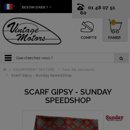
01 48 07 51
BESOIN D'AIDE ?
60
0
COMPTE
PANIER
EQUIPEMENT MOTARD
Tour de cou moto
Scarf Gipsy - Sunday Speedshop
SCARF GIPSY - SUNDAY
SPEEDSHOP