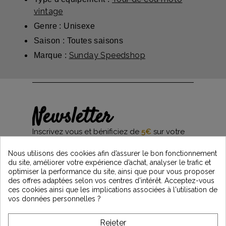
vintage
Genre : Unisexe
Saison : Toutes saisons
Sunday Speedshop
Marque :
Newsletter
Inscrivez vous et bénificiez de
5€
sur votre
première commande*
et restez informés des dernières nouveautés
Nous utilisons des cookies afin d’assurer le bon fonctionnement
Vintage Motors
du site, améliorer votre expérience d’achat, analyser le trafic et
optimiser la performance du site, ainsi que pour vous proposer
des offres adaptées selon vos centres d’intérêt. Acceptez-vous
ces cookies ainsi que les implications associées à l'utilisation de
*Dès 99€ d'achat. En vous abonnant à notre newsletter, vous reconnaissez avoir pris
vos données personnelles ?
connaissance de notre politique de gestion des données personnelles et vous
l'acceptez.
Rejeter