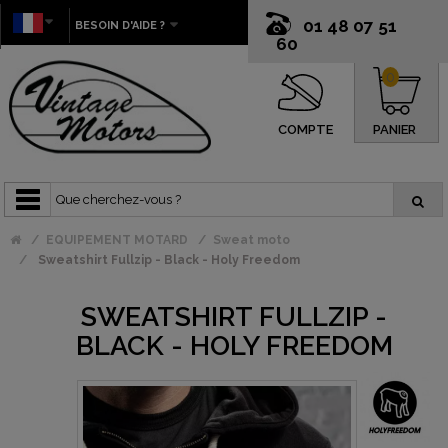
01 48 07 51
BESOIN D'AIDE ?
60
0
COMPTE
PANIER
EQUIPEMENT MOTARD
Sweat moto
Sweatshirt Fullzip - Black - Holy Freedom
SWEATSHIRT FULLZIP -
BLACK - HOLY FREEDOM