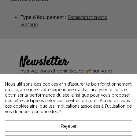
Sweatshirt moto
Type d'équipement :
vintage
Newsletter
Inscrivez vous et bénificiez de
5€
sur votre
première commande*
et restez informés des dernières nouveautés
Nous utilisons des cookies afin d’assurer le bon fonctionnement
Vintage Motors
du site, améliorer votre expérience d’achat, analyser le trafic et
optimiser la performance du site, ainsi que pour vous proposer
des offres adaptées selon vos centres d’intérêt. Acceptez-vous
ces cookies ainsi que les implications associées à l'utilisation de
*Dès 99€ d'achat. En vous abonnant à notre newsletter, vous reconnaissez avoir pris
vos données personnelles ?
connaissance de notre politique de gestion des données personnelles et vous
l'acceptez.
Rejeter
A PROPOS DE VINTAGE