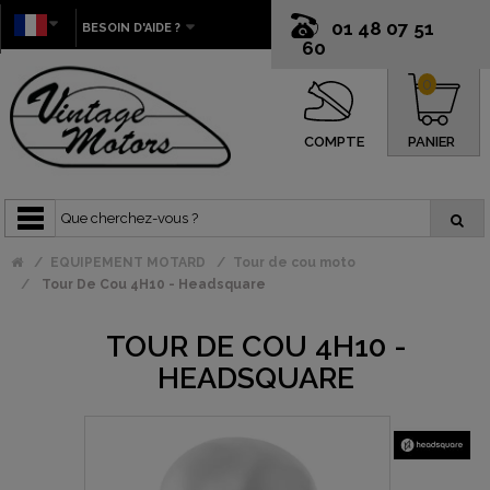
01 48 07 51
BESOIN D'AIDE ?
60
0
COMPTE
PANIER
EQUIPEMENT MOTARD
Tour de cou moto
Tour De Cou 4H10 - Headsquare
TOUR DE COU 4H10 -
HEADSQUARE