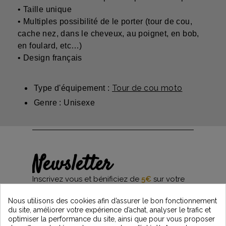
• Taille unique
• Multiples possibilité de le porter (tour de cou,
cache nez, dans le cheveux, au poignet, en bob,
en foulard, etc…)
• Design français
Tour de cou moto
Type d'équipement :
Genre : Unisexe
Newsletter
Inscrivez vous et bénificiez de
5€
sur votre
première commande*
et restez informés des dernières nouveautés
Nous utilisons des cookies afin d’assurer le bon fonctionnement
Vintage Motors
du site, améliorer votre expérience d’achat, analyser le trafic et
optimiser la performance du site, ainsi que pour vous proposer