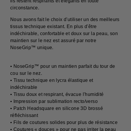
ils restent respirants et élégants en toute
circonstance.
Nous avons fait le choix d'utiliser un des meilleurs
tissus technique existant. En plus d'être
indéchirable, confortable et doux sur la peau, son
maintien sur le nez est assuré par notre
NoseGrip™ unique.
• NoseGrip™ pour un maintien parfait du tour de
cou sur le nez.
• Tissu technique en lycra élastique et
indéchirable
• Tissu doux et respirant, évacue l'humidité
• Impression par sublimation recto/verso
• Patch Headsquare en silicone 3D brossé
réfléchissant
• Fils de coutures solides pour plus de résistance
• Coutures « douces » pour ne pas irriter la peau