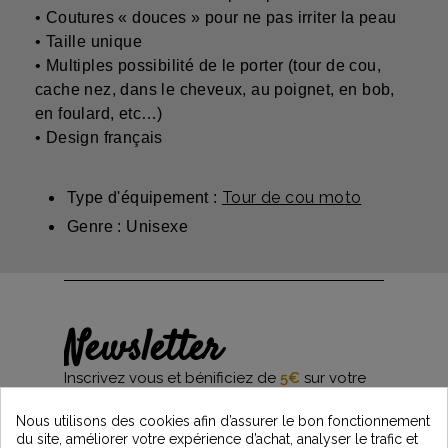
• Coutures « douces » pour ne pas irriter la peau
• Taille unique
• Multiples possibilité de le porter (tour de cou,
cache nez, dans le cheveux, au poignet, en bob,
en foulard, etc…)
• Design français
Tour de cou moto
Type d'équipement :
Genre : Unisexe
Newsletter
Inscrivez vous et bénificiez de
5€
sur votre
première commande*
et restez informés des dernières nouveautés
Nous utilisons des cookies afin d’assurer le bon fonctionnement
Vintage Motors
du site, améliorer votre expérience d’achat, analyser le trafic et