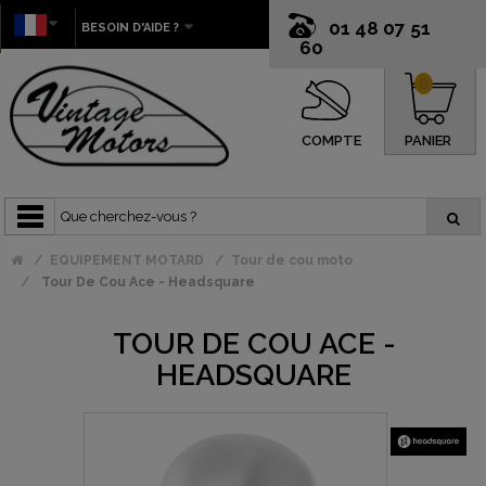
01 48 07 51
BESOIN D'AIDE ?
60
0
COMPTE
PANIER
EQUIPEMENT MOTARD
Tour de cou moto
Tour De Cou Ace - Headsquare
TOUR DE COU ACE -
HEADSQUARE