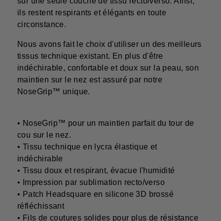
sur une seule couche de tissu recto/verso. Ainsi,
ils restent respirants et élégants en toute
circonstance.
Nous avons fait le choix d'utiliser un des meilleurs
tissus technique existant. En plus d'être
indéchirable, confortable et doux sur la peau, son
maintien sur le nez est assuré par notre
NoseGrip™ unique.
• NoseGrip™ pour un maintien parfait du tour de
cou sur le nez.
• Tissu technique en lycra élastique et
indéchirable
• Tissu doux et respirant, évacue l'humidité
• Impression par sublimation recto/verso
• Patch Headsquare en silicone 3D brossé
réfléchissant
• Fils de coutures solides pour plus de résistance