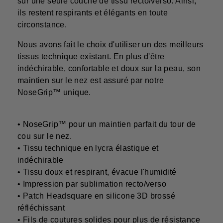
sur une seule couche de tissu recto/verso. Ainsi,
ils restent respirants et élégants en toute
circonstance.
Nous avons fait le choix d'utiliser un des meilleurs
tissus technique existant. En plus d'être
indéchirable, confortable et doux sur la peau, son
maintien sur le nez est assuré par notre
NoseGrip™ unique.
• NoseGrip™ pour un maintien parfait du tour de
cou sur le nez.
• Tissu technique en lycra élastique et
indéchirable
• Tissu doux et respirant, évacue l'humidité
• Impression par sublimation recto/verso
• Patch Headsquare en silicone 3D brossé
réfléchissant
• Fils de coutures solides pour plus de résistance