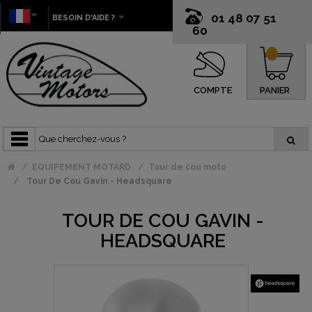
01 48 07 51
BESOIN D'AIDE ?
60
0
COMPTE
PANIER
EQUIPEMENT MOTARD
Tour de cou moto
Tour De Cou Gavin - Headsquare
TOUR DE COU GAVIN -
HEADSQUARE