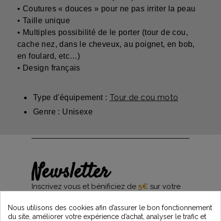
• Coutures « douces » pour ne pas irriter la peau
• Taille unique
• Multiples possibilité de le porter (tour de cou,
cache nez, dans le cheveux, au poignet, en bob,
en foulard, etc…)
• Design français
Tour de cou moto
Type d'équipement :
Genre : Unisexe
Newsletter
Inscrivez vous et bénificiez de
5€
sur votre
première commande*
et restez informés des dernières nouveautés
Nous utilisons des cookies afin d’assurer le bon fonctionnement
Vintage Motors
du site, améliorer votre expérience d’achat, analyser le trafic et