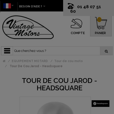
01 48 07 51
BESOIN D'AIDE ?
60
0
COMPTE
PANIER
EQUIPEMENT MOTARD
Tour de cou moto
Tour De Cou Jarod - Headsquare
TOUR DE COU JAROD -
HEADSQUARE