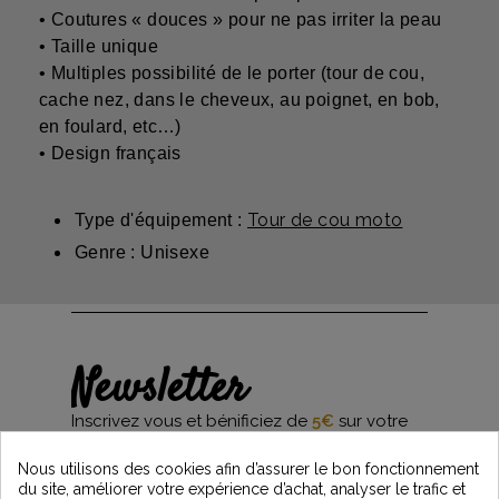
• Coutures « douces » pour ne pas irriter la peau
• Taille unique
• Multiples possibilité de le porter (tour de cou,
cache nez, dans le cheveux, au poignet, en bob,
en foulard, etc…)
• Design français
Tour de cou moto
Type d'équipement :
Genre : Unisexe
Newsletter
Inscrivez vous et bénificiez de
5€
sur votre
première commande*
et restez informés des dernières nouveautés
Nous utilisons des cookies afin d’assurer le bon fonctionnement
Vintage Motors
du site, améliorer votre expérience d’achat, analyser le trafic et