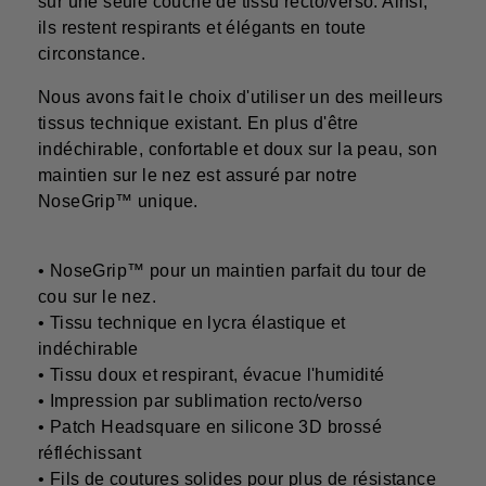
sur une seule couche de tissu recto/verso. Ainsi,
ils restent respirants et élégants en toute
circonstance.
Nous avons fait le choix d'utiliser un des meilleurs
tissus technique existant. En plus d'être
indéchirable, confortable et doux sur la peau, son
maintien sur le nez est assuré par notre
NoseGrip™ unique.
• NoseGrip™ pour un maintien parfait du tour de
cou sur le nez.
• Tissu technique en lycra élastique et
indéchirable
• Tissu doux et respirant, évacue l'humidité
• Impression par sublimation recto/verso
• Patch Headsquare en silicone 3D brossé
réfléchissant
• Fils de coutures solides pour plus de résistance