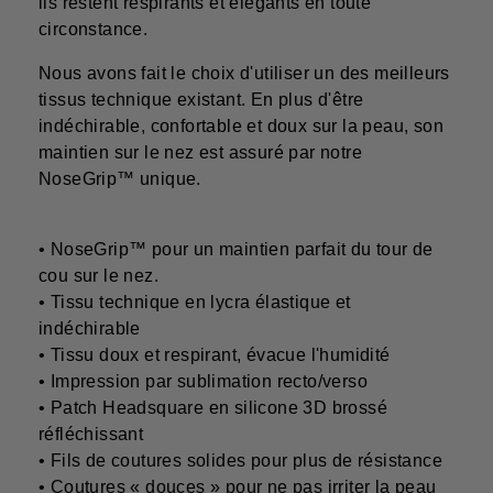
ils restent respirants et élégants en toute
circonstance.
Nous avons fait le choix d'utiliser un des meilleurs
tissus technique existant. En plus d'être
indéchirable, confortable et doux sur la peau, son
maintien sur le nez est assuré par notre
NoseGrip™ unique.
• NoseGrip™ pour un maintien parfait du tour de
cou sur le nez.
• Tissu technique en lycra élastique et
indéchirable
• Tissu doux et respirant, évacue l'humidité
• Impression par sublimation recto/verso
• Patch Headsquare en silicone 3D brossé
réfléchissant
• Fils de coutures solides pour plus de résistance
• Coutures « douces » pour ne pas irriter la peau