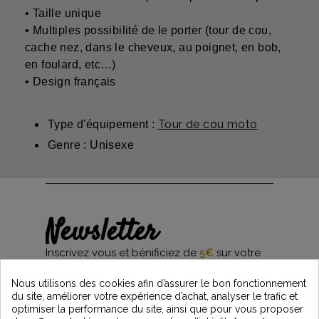
• Taille unique
• Multiples possibilité de le porter (tour de cou,
cache nez, dans le cheveux, au poignet, en bob,
en foulard, etc…)
• Design français
Tour de cou moto
Type d'équipement :
Genre : Unisexe
Newsletter
Inscrivez vous et bénificiez de
5€
sur votre
première commande*
et restez informés des dernières nouveautés
Nous utilisons des cookies afin d’assurer le bon fonctionnement
Vintage Motors
du site, améliorer votre expérience d’achat, analyser le trafic et
optimiser la performance du site, ainsi que pour vous proposer