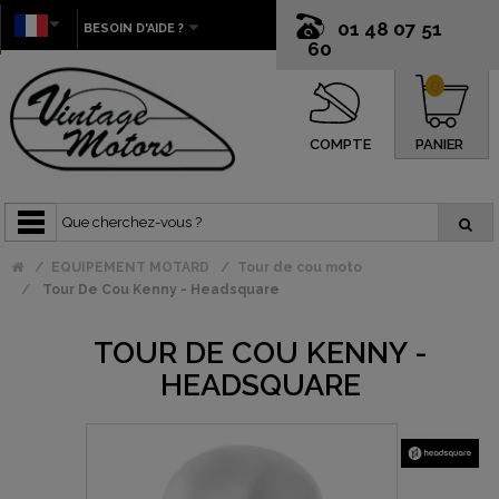
01 48 07 51
BESOIN D'AIDE ?
60
0
COMPTE
PANIER
EQUIPEMENT MOTARD
Tour de cou moto
Tour De Cou Kenny - Headsquare
TOUR DE COU KENNY -
HEADSQUARE