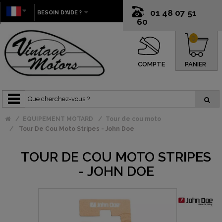
01 48 07 51
BESOIN D'AIDE ?
60
0
COMPTE
PANIER
EQUIPEMENT MOTARD
Tour de cou moto
Tour De Cou Moto Stripes - John Doe
TOUR DE COU MOTO STRIPES
- JOHN DOE